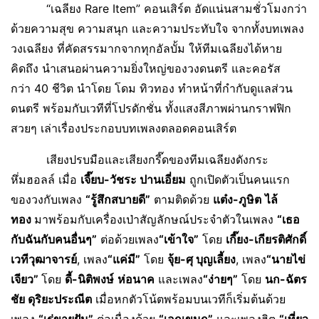
“เฉลียง Rare Item” คอนเสิร์ต อัดแน่นสามชั่วโมงกว่า
ด้วยความสุข ความสนุก และความประทับใจ จากทั้งบทเพลง
วงเฉลียง ที่คัดสรรมากจากทุกอัลบั้ม ให้ทีมเฉลียงได้หาย
คิดถึง นำเสนอผ่านความยิ่งใหญ่ของวงดนตรี และคอรัส
กว่า 40 ชีวิต นำโดย โดม ทิวทอง ทำหน้าที่กำกับดูแลส่วน
ดนตรี พร้อมกับเวทีที่โปรดักชั่น ทั้งแสงสีภาพผ่านกราฟฟิก
สวยๆ เล่าเรื่องประกอบบทเพลงตลอดคอนเสิร์ต
เสียงปรบมือและเสียงกรี๊ดของทีมเฉลียงดังกระ
หึ่มฮอลล์ เมื่อ
เจี๊ยบ-วัชระ ปานเอี่ยม
ถูกเปิดตัวเป็นคนแรก
ของวงกับเพลง
“รู้สึกสบายดี”
ตามติดด้วย
แต๋ง
-ภูษิต
ไล้
ทอง
มาพร้อมกับเครื่องเป่าสัญลักษณ์ประจำตัวในเพลง
“เธอ
กับฉันกับคนอื่นๆ”
ต่อด้วยเพลง
“เข้าใจ”
โดย
เกี๊ยง
-เกียรติศักดิ์
เวทีวุฒาจารย์
, เพลง
“แค่มี”
โดย
จุ้ย
-ศุ บุญเลี้ยง
, เพลง
“นายไข่
เจียว”
โดย
ดี้
-นิติพงษ์
ห่อนาค
และเพลง
“ง่ายๆ”
โดย
นก
-ฉัตร
ชัย ดุริยะประณีต
เมื่อหกตัวโน้ตพร้อมบนเวทีก็เริ่มต้นด้วย