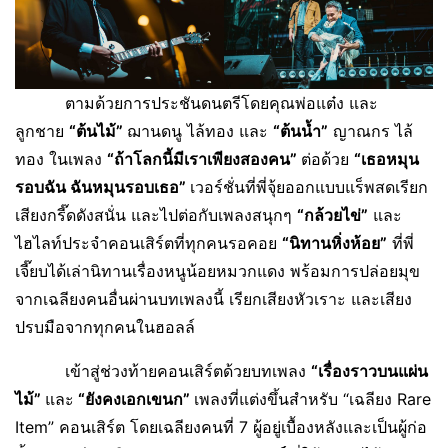
ตามด้วยการประชันดนตรีโดยคุณพ่อแต๋ง และ
ลูกชาย
“ต้นไม้”
ฌานดนู ไล้ทอง และ
“ต้นน้ำ”
ญาณกร ไล้
ทอง ในเพลง
“ถ้าโลกนี้มีเราเพียงสองคน”
ต่อด้วย
“เธอหมุน
รอบฉัน ฉันหมุนรอบเธอ”
เวอร์ชั่นที่พี่จุ้ยออกแบบแร็พสดเรียก
เสียงกรี๊ดดังสนั่น และไปต่อกับเพลงสนุกๆ
“กล้วยไข่”
และ
ไฮไลท์ประจำคอนเสิร์ตที่ทุกคนรอคอย
“นิทานหิ่งห้อย”
ที่พี่
เจี๊ยบได้เล่านิทานเรื่องหนูน้อยหมวกแดง พร้อมการปล่อยมุข
จากเฉลียงคนอื่นผ่านบทเพลงนี้ เรียกเสียงหัวเราะ และเสียง
ปรบมือจากทุกคนในฮอลล์
เข้าสู่ช่วงท้ายคอนเสิร์ตด้วยบทเพลง
“เรื่องราวบนแผ่น
ไม้”
และ
“ยังคงเอกเขนก”
เพลงที่แต่งขึ้นสำหรับ “เฉลียง Rare
Item” คอนเสิร์ต โดยเฉลียงคนที่ 7 ผู้อยู่เบื้องหลังและเป็นผู้ก่อ