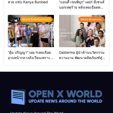
สวย แซ่บ Kanya Bunloed
“แอนดี้ เขมพิมุก” เผย!! มีเซนส์
บอกเหตุร้าย หลังเคยเฉียดตาย
มาก่อน
World Entertainment
World Business
“ตุ้ม ปริญญา” เผย !!เคยเลือด
Galderma ผู้นำด้านนวัตกรรม
อาบหน้ากลางสังเวียนเพราะผู้
ความงาม พัฒนาผลิตภัณฑ์สู่
หญิง
ผิวที่งดงามเป็นธรรมชาติ