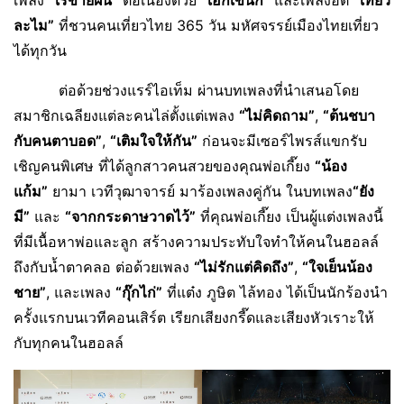
เพลง
“เร่ขายฝัน”
ต่อเนื่องด้วย
“เอกเขนก”
และเพลงฮิต
“เที่ยว
ละไม”
ที่ชวนคนเที่ยวไทย 365 วัน มหัศจรรย์เมืองไทยเที่ยว
ได้ทุกวัน
ต่อด้วยช่วงแรร์ไอเท็ม ผ่านบทเพลงที่นำเสนอโดย
สมาชิกเฉลียงแต่ละคนไล่ตั้งแต่เพลง
“ไม่คิดถาม”
,
“ต้นชบา
กับคนตาบอด”
,
“เติมใจให้กัน”
ก่อนจะมีเซอร์ไพรส์แขกรับ
เชิญคนพิเศษ ที่ได้ลูกสาวคนสวยของคุณพ่อเกี๊ยง
“น้อง
แก้ม”
ยามา เวทีวุฒาจารย์ มาร้องเพลงคู่กัน ในบทเพลง
“ยัง
มี”
และ
“จากกระดาษวาดไว้”
ที่คุณพ่อเกี๊ยง เป็นผู้แต่งเพลงนี้
ที่มีเนื้อหาพ่อและลูก สร้างความประทับใจทำให้คนในฮอลล์
ถึงกับน้ำตาคลอ ต่อด้วยเพลง
“ไม่รักแต่คิดถึง”
,
“ใจเย็นน้อง
ชาย”
, และเพลง
“กุ๊กไก่”
ที่แต๋ง ภูษิต ไล้ทอง ได้เป็นนักร้องนำ
ครั้งแรกบนเวทีคอนเสิร์ต เรียกเสียงกรี๊ดและเสียงหัวเราะให้
กับทุกคนในฮอลล์