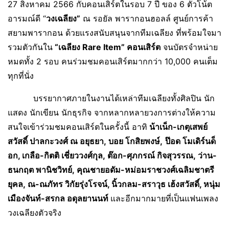
27 สิงหาคม 2566 กับคอนเสิร์ตในรอบ 7 ปี ของ 6 ตัวโน้ต
อารมณ์ดี “
วงเฉลียง”
ณ รอยัล พารากอนฮอลล์ ศูนย์การค้า
สยามพารากอน ด้วยแรงสนับสนุนจากทีมเฉลียง ที่พร้อมใจมา
รวมตัวกันใน
“เฉลียง
Rare Item” คอนเสิร์ต
จนบัตรจำหน่าย
หมดทั้ง 2 รอบ คนร่วมชมคอนเสิร์ตมากกว่า 10,000 คนเต็ม
ทุกที่นั่ง
บรรยากาศภายในงานได้เหล่าทีมเฉลียงทั้งศิลปิน นัก
แสดง นักเขียน นักธุรกิจ จากหลากหลายวงการต่างให้ความ
สนใจเข้าร่วมชมคอนเสิร์ตในครั้งนี้ อาทิ
น้าเน็ก-เกตุเสพย์
สวัสดิ์ ปาลกะวงศ์ ณ อยุธยา
, บอย โกสิยพงษ์,
ป๊อด โมเดิร์นด็
อก, เกลือ-กิตติ เชี่ยววงศ์กุล
, ต๊อก-ศุภกรณ์ กิจสุวรรณ, ว่าน-
ธนกฤต พานิชวิทย์, คุณชายอดัม-หม่อมราชวงศ์เฉลิมชาตรี
ยุคล, ณ-ณภัทร วิกัยรุ่งโรจน์, นิ้วกลม-สราวุธ เฮ้งสวัสดิ์, หนุ่ม
เมืองจันท์-สรกล อดุลยานนท์
และอีกมากมายที่เป็นแฟนเพลง
วงเฉลียงตัวจริง