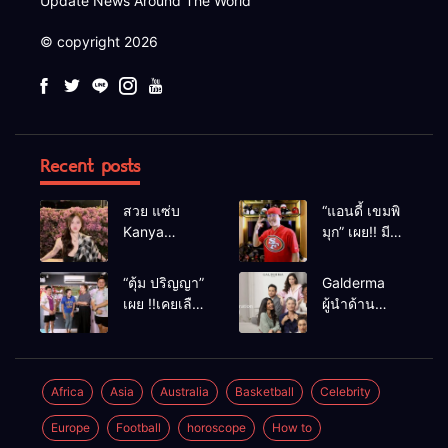
Update News Around The World
© copyright 2026
Recent posts
สวย แซ่บ
“แอนดี้ เขมพิ
Kanya
มุก” เผย!! มี
Bunloed
เซนส์บอกเหตุ
ร้าย หลังเคย
“ตุ้ม ปริญญา”
Galderma
เฉียดตายมา
เผย !!เคยเลือด
ผู้นำด้าน
ก่อน
อาบหน้ากลาง
นวัตกรรม
สังเวียนเพราะ
ความงาม
ผู้หญิง
พัฒนา
ผลิตภัณฑ์สู่ผิว
Africa
Asia
Australia
Basketball
Celebrity
ที่งดงามเป็น
Europe
Football
horoscope
How to
ธรรมชาติ