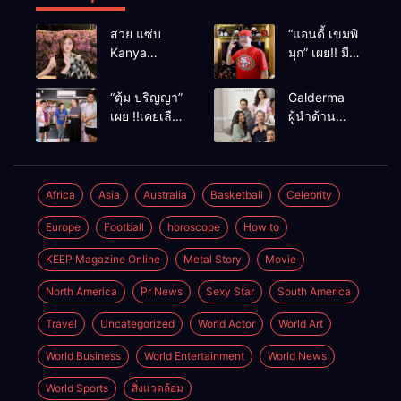
สวย แซ่บ
“แอนดี้ เขมพิ
Kanya
มุก” เผย!! มี
Bunloed
เซนส์บอกเหตุ
ร้าย หลังเคย
“ตุ้ม ปริญญา”
Galderma
เฉียดตายมา
เผย !!เคยเลือด
ผู้นำด้าน
ก่อน
อาบหน้ากลาง
นวัตกรรม
สังเวียนเพราะ
ความงาม
ผู้หญิง
พัฒนา
ผลิตภัณฑ์สู่ผิว
Africa
Asia
Australia
Basketball
Celebrity
ที่งดงามเป็น
Europe
Football
horoscope
How to
ธรรมชาติ
KEEP Magazine Online
Metal Story
Movie
North America
Pr News
Sexy Star
South America
Travel
Uncategorized
World Actor
World Art
World Business
World Entertainment
World News
World Sports
สิ่งแวดล้อม