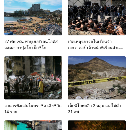
27 ศพ เซ่น พายุเฮอริเคนโอทิส
เกิดเหตุจลาจลในเรือนจำ
ถล่มอากาปุลโก เม็กซิโก
เอกวาดอร์ เจ้าหน้าที่เรือนจำและ
ตำรวจเป็นตัวประกัน
อาคารพังถล่มในบราซิล เสียชีวิต
เม็กซิโกพบอีก 2 หลุม เจอไม่ต่ำ
14 ราย
31 ศพ