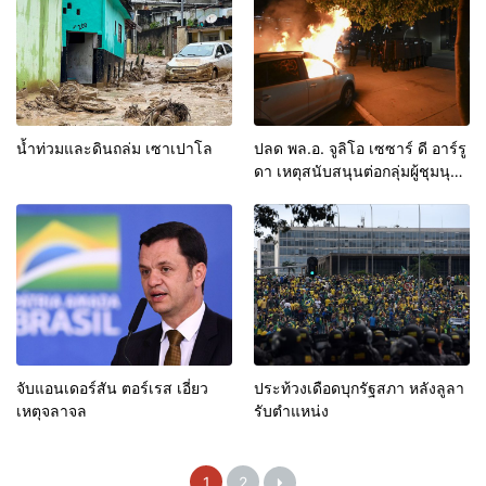
น้ำท่วมและดินถล่ม เซาเปาโล
ปลด พล.อ. จูลิโอ เซซาร์ ดี อาร์รู
ดา เหตุสนับสนุนต่อกลุ่มผู้ชุมนุม
ประท้วงก่อเหตุจลาจล
จับแอนเดอร์สัน ตอร์เรส เอี่ยว
ประท้วงเดือดบุกรัฐสภา หลังลูลา
เหตุจลาจล
รับตำแหน่ง
1
2