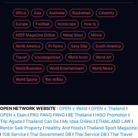
ผู้หญิง
พัฒนา
ผลิตภัณฑ์สู่ผิว
Africa
Asia
Australia
Basketball
Celebrity
ที่งดงามเป็น
Europe
Football
horoscope
How to
ธรรมชาติ
KEEP Magazine Online
Metal Story
Movie
North America
Pr News
Sexy Star
South America
Travel
Uncategorized
World Actor
World Art
World Business
World Entertainment
World News
World Sports
สิ่งแวดล้อม
OPEN NETWORK WEBSITE
:
OPEN x World
l
OPEN x Thailand
l
OPEN x Esan
l
PRO PANG PANG
l
BE Thailand
l
HISO Promotion
l
Trip Agoda
l
Thailand Can Do
l
My Idea Online
l
ETHAILAND LAW
l
Rentor Sale Property
l
Healthy And Foods
l
Thailand Sport Magazine
l
108 Service
l
Thai Government DB
l
Thai Service DB
l
Thai Travel