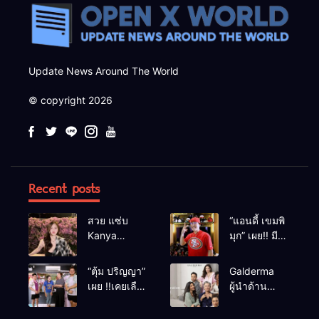
Update News Around The World
© copyright 2026
Recent posts
สวย แซ่บ
“แอนดี้ เขมพิ
Kanya
มุก” เผย!! มี
Bunloed
เซนส์บอกเหตุ
ร้าย หลังเคย
“ตุ้ม ปริญญา”
Galderma
เฉียดตายมา
เผย !!เคยเลือด
ผู้นำด้าน
ก่อน
อาบหน้ากลาง
นวัตกรรม
สังเวียนเพราะ
ความงาม