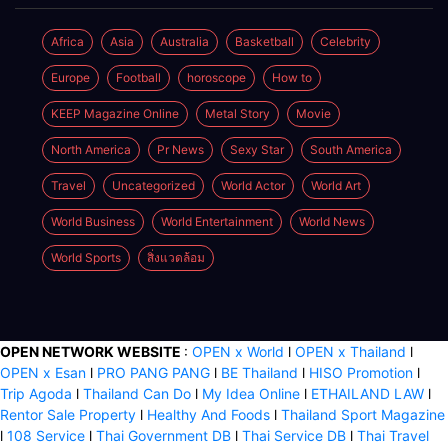
ผู้หญิง
พัฒนา
ผลิตภัณฑ์สู่ผิว
Africa
Asia
Australia
Basketball
Celebrity
ที่งดงามเป็น
Europe
Football
horoscope
How to
ธรรมชาติ
KEEP Magazine Online
Metal Story
Movie
North America
Pr News
Sexy Star
South America
Travel
Uncategorized
World Actor
World Art
World Business
World Entertainment
World News
World Sports
สิ่งแวดล้อม
OPEN NETWORK WEBSITE
:
OPEN x World
l
OPEN x Thailand
l
OPEN x Esan
l
PRO PANG PANG
l
BE Thailand
l
HISO Promotion
l
Trip Agoda
l
Thailand Can Do
l
My Idea Online
l
ETHAILAND LAW
l
Rentor Sale Property
l
Healthy And Foods
l
Thailand Sport Magazine
l
108 Service
l
Thai Government DB
l
Thai Service DB
l
Thai Travel