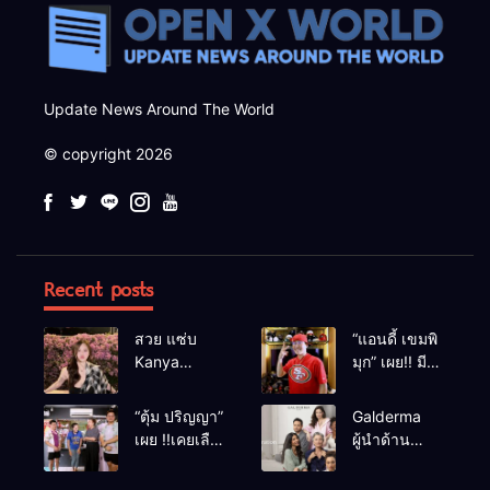
Update News Around The World
© copyright 2026
Recent posts
สวย แซ่บ
“แอนดี้ เขมพิ
Kanya
มุก” เผย!! มี
Bunloed
เซนส์บอกเหตุ
ร้าย หลังเคย
“ตุ้ม ปริญญา”
Galderma
เฉียดตายมา
เผย !!เคยเลือด
ผู้นำด้าน
ก่อน
อาบหน้ากลาง
นวัตกรรม
สังเวียนเพราะ
ความงาม