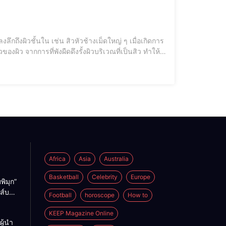
ลึกถึงผิวชั้นใน เช่น สิวหัวช้างเม็ดใหญ่ ๆ เมื่อเกิดการ
ผิว จากการที่พังผืดดึงรั้งผิวบริเวณที่เป็นสิว ทำให้
เนื้อบริเวณนั้นหายไป กลายเป็นรอยบุ๋ม หรือหลุมสิว สาเหตุหลัก ของการเกิดหลุมสิว มีดังนี้: ความรุนแรงของสิว: สิวอักเสบที่มีขนาดใ
Africa
Asia
Australia
Basketball
Celebrity
Europe
พิมุก”
นส์บอก
Football
horoscope
How to
ังเคย
าก่อน
KEEP Magazine Online
ู้นำ