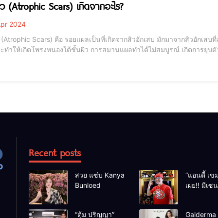
ิว (Atrophic Scars) เกิดจากอะไร?
pr 2024
 (Atrophic Scars) คือ รอยแผลเป็นที่เกิดจากสิวอักเสบ มักมาจากสิวอักเสบที่ลง
ะทำให้เกิดโพรงหนองใต้ชั้นผิว การสมานแผลทำได้ไม่สมบูรณ์ เกิดการยุบตัวของ
Recent posts
สวย แซ่บ Kanya
“แอนดี้ เขม
Bunloed
เผย!! มีเซ
เหตุร้าย หล
เฉียดตายม
“ตุ้ม ปริญญา”
Galderma ผ