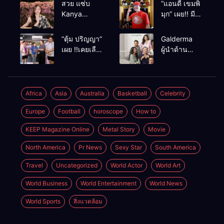
สวย แซ่บ
“แอนดี้ เขมพิ
Kanya
มุก” เผย!! มี
Bunloed
เซนส์บอกเหตุ
ร้าย หลังเคย
“ตุ้ม ปริญญา”
Galderma
เฉียดตายมา
เผย !!เคยเลือด
ผู้นำด้าน
ก่อน
อาบหน้ากลาง
นวัตกรรม
สังเวียนเพราะ
ความงาม
ผู้หญิง
พัฒนา
ผลิตภัณฑ์สู่ผิว
Africa
Asia
Australia
Basketball
Celebrity
ที่งดงามเป็น
Europe
Football
horoscope
How to
ธรรมชาติ
KEEP Magazine Online
Metal Story
Movie
North America
Pr News
Sexy Star
South America
Travel
Uncategorized
World Actor
World Art
World Business
World Entertainment
World News
World Sports
สิ่งแวดล้อม