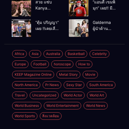
สวย แซ่บ
“แอนดี้ เขมพิ
Kanya
มุก” เผย!! มี
Bunloed
เซนส์บอกเหตุ
ร้าย หลังเคย
“ตุ้ม ปริญญา”
Galderma
เฉียดตายมา
เผย !!เคยเลือด
ผู้นำด้าน
ก่อน
อาบหน้ากลาง
นวัตกรรม
สังเวียนเพราะ
ความงาม
ผู้หญิง
พัฒนา
ผลิตภัณฑ์สู่ผิว
Africa
Asia
Australia
Basketball
Celebrity
ที่งดงามเป็น
Europe
Football
horoscope
How to
ธรรมชาติ
KEEP Magazine Online
Metal Story
Movie
North America
Pr News
Sexy Star
South America
Travel
Uncategorized
World Actor
World Art
World Business
World Entertainment
World News
World Sports
สิ่งแวดล้อม