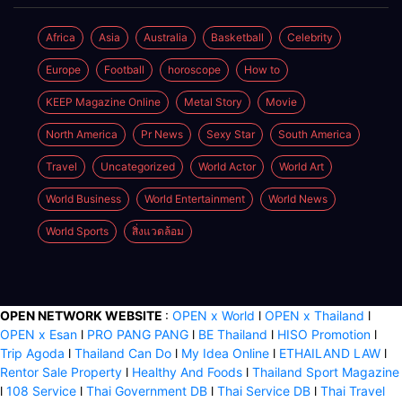
ผู้หญิง
พัฒนา
ผลิตภัณฑ์สู่ผิว
Africa
Asia
Australia
Basketball
Celebrity
ที่งดงามเป็น
Europe
Football
horoscope
How to
ธรรมชาติ
KEEP Magazine Online
Metal Story
Movie
North America
Pr News
Sexy Star
South America
Travel
Uncategorized
World Actor
World Art
World Business
World Entertainment
World News
World Sports
สิ่งแวดล้อม
OPEN NETWORK WEBSITE
:
OPEN x World
l
OPEN x Thailand
l
OPEN x Esan
l
PRO PANG PANG
l
BE Thailand
l
HISO Promotion
l
Trip Agoda
l
Thailand Can Do
l
My Idea Online
l
ETHAILAND LAW
l
Rentor Sale Property
l
Healthy And Foods
l
Thailand Sport Magazine
l
108 Service
l
Thai Government DB
l
Thai Service DB
l
Thai Travel