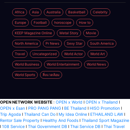
ผู้หญิง
พัฒนา
ผลิตภัณฑ์สู่ผิว
Africa
Asia
Australia
Basketball
Celebrity
ที่งดงามเป็น
Europe
Football
horoscope
How to
ธรรมชาติ
KEEP Magazine Online
Metal Story
Movie
North America
Pr News
Sexy Star
South America
Travel
Uncategorized
World Actor
World Art
World Business
World Entertainment
World News
World Sports
สิ่งแวดล้อม
OPEN NETWORK WEBSITE
:
OPEN x World
l
OPEN x Thailand
l
OPEN x Esan
l
PRO PANG PANG
l
BE Thailand
l
HISO Promotion
l
Trip Agoda
l
Thailand Can Do
l
My Idea Online
l
ETHAILAND LAW
l
Rentor Sale Property
l
Healthy And Foods
l
Thailand Sport Magazine
l
108 Service
l
Thai Government DB
l
Thai Service DB
l
Thai Travel