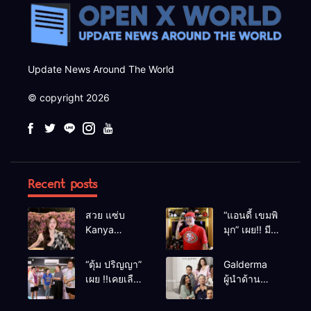
Update News Around The World
© copyright 2026
Recent posts
สวย แซ่บ
“แอนดี้ เขมพิ
Kanya
มุก” เผย!! มี
Bunloed
เซนส์บอกเหตุ
ร้าย หลังเคย
“ตุ้ม ปริญญา”
Galderma
เฉียดตายมา
เผย !!เคยเลือด
ผู้นำด้าน
ก่อน
อาบหน้ากลาง
นวัตกรรม
สังเวียนเพราะ
ความงาม