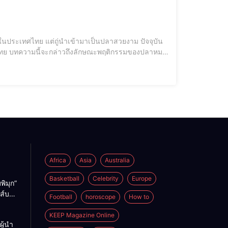
ในประเทศไทย แต่ถู่นำเข้ามาเป็นปลาสวยงาม ปัจจุบัน
องไทย บทความนี้จะกล่าวถึงลักษณะพฤติกรรมของปลาหมอ
องปลาหมอคางดำ
Africa
Asia
Australia
Basketball
Celebrity
Europe
พิมุก”
นส์บอก
Football
horoscope
How to
ังเคย
าก่อน
KEEP Magazine Online
ู้นำ