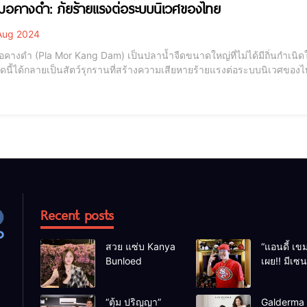
อคางดำ: ภัยร้ายแรงต่อระบบนิเวศของไทย
Aug 2024
คางดำ (Pla Mor Kang Dam) เป็นปลาน้ำจืดขนาดใหญ่ที่ไม่ได้มีถิ่นกำเนิด
ดนี้ได้กลายเป็นสัตว์รุกรานที่สร้างความเสียหายร้ายแรงต่อระบบนิเวศข
ระทบต่อระบบนิเวศ และวิธีการจัดการเพื่อป้องกันการแพร่กระจายของปลาชนิดนี้ ลักษณะและพฤติกรรมข
คางดำมีรูปร่างคล้ายปลาปลารัณยา
Recent posts
สวย แซ่บ Kanya
“แอนดี้ เขม
Bunloed
เผย!! มีเซ
เหตุร้าย หล
เฉียดตายม
“ตุ้ม ปริญญา”
Galderma ผ