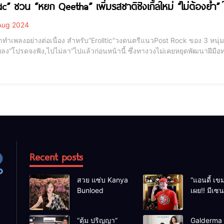
ltic” ชวน “หยก Qeetha” เพิ่มรสชาติซิงเกิ้ลใหม่ “ไม่ต้องย้ำ
Aug 2024
าทำเพลงอย่างต่อเนื่อง สำหรับ“Erolltic”วงดนตรีแนวPost Rock ของ 3 หนุ่ม“ไตเติ
ลง“โปรดจงฟัง,ไปไม่ลา”ไปแล้วก่อนหน้านี้ ซึ่งทางวงไม่เคยหยุดพัฒนาฝีมือทาง
ถนัด โดยเนื้อเพลง เล่าถึงความสัมพันธ์ที่จบลงไปแล้วแต่ยังโดนตอกย้ำ ซ้ำ
คือ
Recent posts
สวย แซ่บ Kanya
“แอนดี้ เขม
Bunloed
เผย!! มีเซ
เหตุร้าย หล
เฉียดตายม
“ตุ้ม ปริญญา”
Galderma ผ