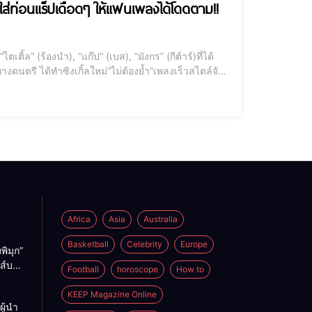
” ใส่ท่อนแร็ปเดือดๆ ให้แฟนเพลงได้โดดตาม!!
้ล” (ร้องนำ), “แก๊ป” (เบส), “มังกร” (กีต้าร์)ที่ได้
ดนตรี ได้ทำซิงเกิ้ลใหม่“ไม่ต้องย้ำ”เพลงเร็วสไตล์จัด
ๆจากคำพูดและการกระทำจนต้องร้องออกมาว่า “ไม่ต้องย้ำ
Africa
Asia
Australia
Basketball
Celebrity
Europe
พิมุก”
นส์บอก
Football
horoscope
How to
ังเคย
าก่อน
KEEP Magazine Online
ู้นำ