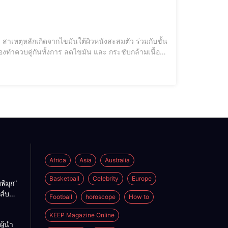
 สาเหตุหลักเกิดจากไขมันใต้ผิวหนังสะสมตัว ร่วมกับชั้น
โดยมีวิธีดังนี้ 1. คาร์ดิโอ: ช่วยเผาผลาญแคลอรี่ ลดไขมันสะสม ควรออกกำลังกายแบบคาร์ดิโออย่างน้อย 30 นาที 3-5 วันต่อสัปดาห์ ตัวอย
Africa
Asia
Australia
Basketball
Celebrity
Europe
พิมุก”
นส์บอก
Football
horoscope
How to
ังเคย
าก่อน
KEEP Magazine Online
ู้นำ