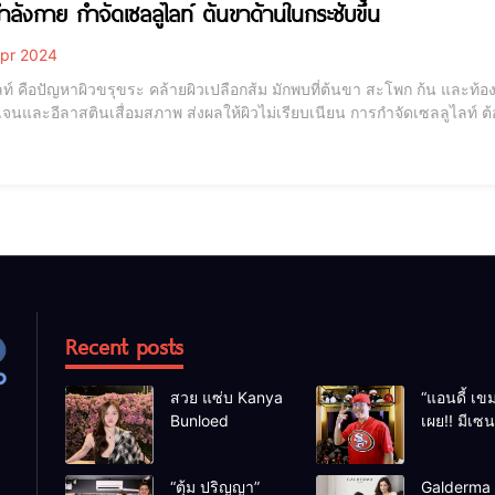
ลังกาย กำจัดเซลลูไลท์ ต้นขาด้านในกระชับขึ้น
pr 2024
ท์ คือปัญหาผิวขรุขระ คล้ายผิวเปลือกส้ม มักพบที่ต้นขา สะโพก ก้น และท้อง
สตินเสื่อมสภาพ ส่งผลให้ผิวไม่เรียบเนียน การกำจัดเซลลูไลท์ ต้องทำควบคู่กันทั้งการ ลดไขมัน และ กระชับกล้ามเนื้อ
Recent posts
สวย แซ่บ Kanya
“แอนดี้ เขม
Bunloed
เผย!! มีเซ
เหตุร้าย หล
เฉียดตายม
“ตุ้ม ปริญญา”
Galderma ผ